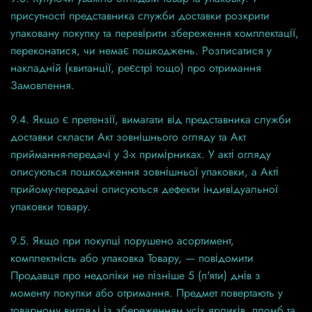
присутності представника служби доставки розкрити
упаковану покупку та перевірити збереження комплектації,
переконатися, чи немає пошкоджень. Розписатися у
накладній (квитанції, реєстрі тощо) про отримання
Замовлення.
9.4. Якщо є претензії, вимагати від представника служби
доставки скласти Акт зовнішнього огляду та Акт
приймання-передачі у 3-х примірниках. У акті огляду
описуються пошкодження зовнішньої упаковки, а Акті
прийому-передачі описуються дефекти індивідуальної
упаковки товару.
9.5. Якщо при покупці порушено асортимент,
комплектність або упаковка Товару, — повідомити
Продавця про недоліки не пізніше 5 (п'яти) днів з
моменту покупки або отримання. Предмет повертають у
товарному вигляді із збереженням усіх ярликів, пломб та